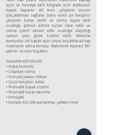
Hazır olan peynir telemesini makinenin kapağı
açılır ve hazneye belli kilogram ürün doldurulur.
Kapak kapatılır. Alt kırıcı çalıştırılır ürünün
parçalanması sağlanır. Daha sonra üst karıştırıcı
çalıştırılır buhar verilir ve ısıtma başlar belli
sıcaklığa gelince eritme tuzları ilave edilir ve
ısıtma işlemi devam eder sıcaklığa ulaşıldığı
zaman ürün gözle kontrol edilir. Motorlar
durdurulur üst kapak açılır ürünü boşaltılacak kap
makinenin altına konulur. Makinenin haznesi 90°
yatırılır. Ve ürün boşaltılır.
TASARIM KRİTERLERİ
• Dijital kontrollü
• Cidardan ısıtma
• Hızlı parçalayıcı mikser
• Güçlü karıştırıcı kollar
• Pnömatik kapak sistemi
• Pnömatik kazan devirme
• Emniyetli
• Komple AISI 304 paslanmaz çelikten imal