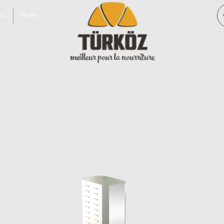
us
More...
meilleur pour la nourriture