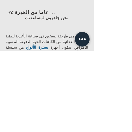
40 عاما من الخبرة ...
نحن جاهزون لمساعدتك.
البسترة هي طريقة تسخين في صناعة الأغذية لتنقية
العناصر الغذائية من الكائنات الحية الدقيقة المسببة
للأمراض. تتكون أجهزة
بسترة الألواح
من سلسلة
من الأطباق. توجد حشيات مقاومة للحرارة العالية
بين الألواح. تمنع هذه الحشيات اختلاط السوائل التي
تمر عبر الألواح. سماكة الألواح 95-125 مم ومصنوعة
من الفولاذ المقاوم للصدأ. توفر الأخاديد الموجودة
على اللوح حشوة مضطربة وتزيد من سطح نقل
الحرارة وتطيل وقت ملامسة الحرارة للسائل.
Daha fazla bilgi edinmek ister misiniz ?
BROŞÜR
Teklif Al
İletişim