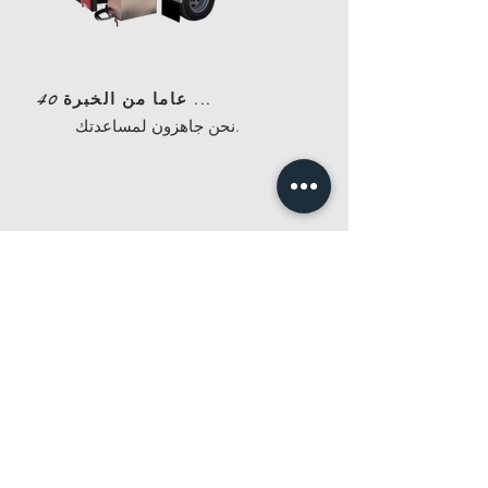
40 عاما من الخبرة ...
نحن جاهزون لمساعدتك.
هي خزانات معزولة وغير معزولة توفر نقل المنتجات
السائلة على السيارة في قطاع الأغذية. يتم إنتاج
الخزانات بأشكال وقدرات مناسبة على جميع أنواع
المركبات. ممر متحرك في الخزانات ، وغطاء فتحة
مغلقة ، وصمامات أمان لمنع الضغط والفراغ داخل
الخزان ، ورؤوس غسيل لغسل الخزان من الداخل ،
وصمامات تفصل أقسام الخزان عن بعضها البعض ،
ومجمع يربط جميع الخزانات بمخرج واحد مجهزة
بأنظمة. اعتمادًا على حالة السيارة ، يمكن بناء خزان
واحد بالإضافة إلى خزانات متعددة. الخزانات
مصنوعة من الفولاذ المقاوم للصدأ AISI 304 عالي
الجودة. يمكن صنعه اختياريًا من الفولاذ المقاوم
للصدأ عالي الجودة AISI 316.